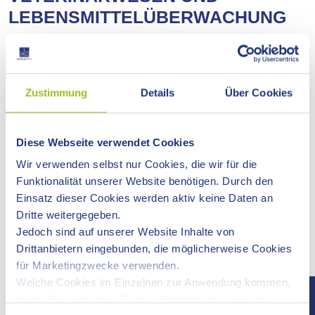
LEBENSMITTELÜBERWACHUNG
Zustimmung
Details
Über Cookies
Diese Webseite verwendet Cookies
Wir verwenden selbst nur Cookies, die wir für die
Blauzungenkrankheit / BT
Funktionalität unserer Website benötigen. Durch den
Blauzungenkrankheit / BT - Erste Fälle im
Einsatz dieser Cookies werden aktiv keine Daten an
Ostalbkreis / Tierbestände sollten dringend geimpft
Dritte weitergegeben.
werden!
Jedoch sind auf unserer Website Inhalte von
Drittanbietern eingebunden, die möglicherweise Cookies
Hochpathogene Aviäre Influenza (HPAI) - Vogelgrippe/
für Marketingzwecke verwenden.
Geflügelpest
Welche Cookies im Einzelnen zur Anwendung kommen,
Hochpathogene Aviäre Influenza (HPAI) -
finden Sie unter dem Reiter „Details“ und in unserer