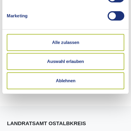
Zum Bildungsportal Ostalb
Marketing
Adresse
Alle zulassen
Kontakt
Auswahl erlauben
Mehr zu diesem Thema
Ablehnen
Pressemitteilungen dazu
LANDRATSAMT OSTALBKREIS