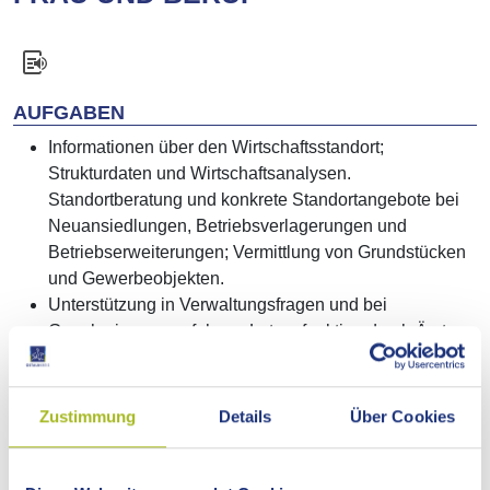
AUFGABEN
Informationen über den Wirtschaftsstandort;
Strukturdaten und Wirtschaftsanalysen.
Standortberatung und konkrete Standortangebote bei
Neuansiedlungen, Betriebsverlagerungen und
Betriebserweiterungen; Vermittlung von Grundstücken
und Gewerbeobjekten.
Unterstützung in Verwaltungsfragen und bei
Genehmigungsverfahren; Lotsenfunktion durch Ämter,
Behörden und Institutionen.
Zusammenarbeit mit Verbänden, Kammern,
Hochschulen, Forschungs-, Transfer- und
Zustimmung
Details
Über Cookies
Wirtschaftsfördereinrichtungen; Ansprechperson und
Kontaktstelle.
Netzwerke; Einbindung der Wirtschaftsförderung in