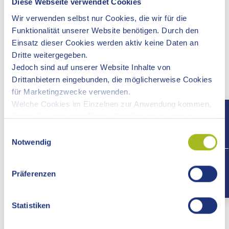
Diese Webseite verwendet Cookies
intra- und interregionale Maßnahmen und Projekte.
Wir verwenden selbst nur Cookies, die wir für die
Informationen über kommunale und staatliche
Funktionalität unserer Website benötigen. Durch den
Fördermaßnahmen und Förderprogramme.
Einsatz dieser Cookies werden aktiv keine Daten an
Beratung und Betreuung der Unternehmen vor Ort;
Dritte weitergegeben.
Informationen durch Betriebsbesuche.
Jedoch sind auf unserer Website Inhalte von
Koordinierung von Maßnahmen und Projekten im
Drittanbietern eingebunden, die möglicherweise Cookies
Rahmen
für Marketingzwecke verwenden.
- der EU-Strukturförderung
Welche Cookies im Einzelnen zur Anwendung kommen,
- von LEADER
finden Sie unter dem Reiter „Details“ und in unserer
Überörtliche Erhebungsstelle für das Statistische
Datenschutzerklärung »
.
Einwilligungsauswahl
Landesamt Baden-Württemberg
Notwendig
Kontaktstelle Frau und Beruf Ostwürttemberg
+497
- Erschließung des Fachkräftepotenzials von Frauen
für die Wirtschaft und Förderung der gleichberechtigen
Präferenzen
Teilhabe von Frauen am Erwerbsleben (Beratung,
Information und Veranstaltungen für Frauen und
Statistiken
Unternehmen, Netzwerkarbeit)
EUROPoint Ostalb