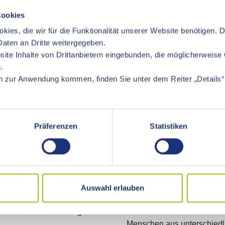
ntegrationsbeauftragte als auch die Beauftragte für die Belang
Cookies
kies, die wir für die Funktionalität unserer Website benötigen. 
aten an Dritte weitergegeben.
ite Inhalte von Drittanbietern eingebunden, die möglicherweise 
en mit Behinderungen
Ehrenamtskarte Baden-W
.
gesetz von 2015 hat das
Die Ehrenamtskarte geht in
 zur Anwendung kommen, finden Sie unter dem Reiter „Details“ 
and die Stadt- und
beteiligt sich der Ostalbkre
tenbeauftragte zu
flächendeckend in ganz Bad
er Ebene der Stadt- und ...
Ehrenamtskarte ist, so Landra
Präferenzen
Statistiken
weiterlesen
Integrationsbeauftragte
 Mann ... ob Jung oder Alt
Integration soll eine gleic
Auswahl erlauben
ehindert oder
ohne Migrationshintergrund 
ntität und Orientierung.
Lebens verwirklichen. Ziel 
Menschen aus unterschiedli