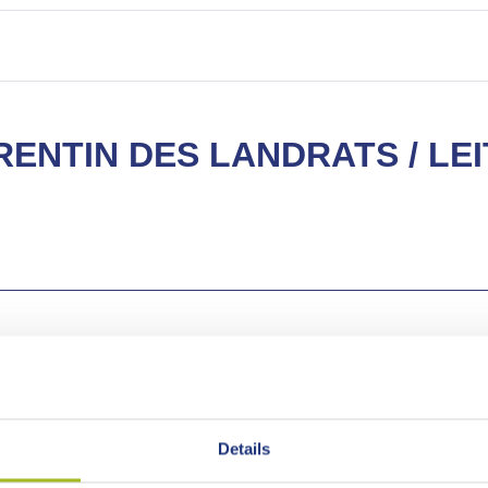
ENTIN DES LANDRATS / LEI
uchende Bürgerinnen und Bürger, Lotse durch die Landkreisverw
r die Aufgaben des Landkreises als Träger der Kreissparkasse
Details
ie aktive Gestaltung von Vielfalt sind der Schlüssel zu einer g