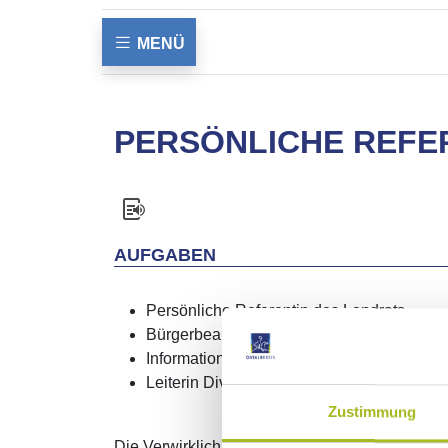
MENÜ
PERSÖNLICHE REFER
AUFGABEN
Persönliche Referentin des Landrats
Bürgerbeauftragte: Anlaufstelle für Rat s
Informations- und Koordinierungsstelle fü
Leiterin Diversity
Zustimmung
Die Verwirklichung von Chancengleichheit und d