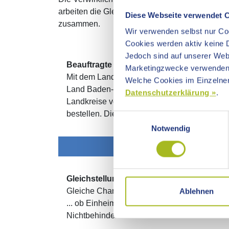
arbeiten die Gleichstellungsbeauftragte, die I
Diese Webseite verwendet 
zusammen.
Wir verwenden selbst nur Coo
Cookies werden aktiv keine D
Jedoch sind auf unserer Webs
Beauftragte für die Belange von Mensch
Marketingzwecke verwenden
Mit dem Landes-Behindertengleichstellungs
Welche Cookies im Einzelnen
Land Baden-Württemberg als erstes Bundesl
Datenschutzerklärung »
.
Landkreise verpflichtet, kommunale Behinder
bestellen. Die kommunalen Beauftragten auf d
Einwilligungsauswahl
Notwendig
Gleichstellungsbeauftragte
Gleiche Chancen unabhängig ... ob Frau oder
Ablehnen
... ob Einheimisch oder Zugewandert ... ob B
Nichtbehindert und von welcher sexuellen Ide