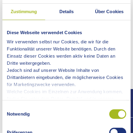
HIERVON ABWEICHENDE KONTAKTZEITEN
Zustimmung
Details
Über Cookies
BESTEHEN FÜR FOLGENDE
AUFGABENGEBIETE:
Diese Webseite verwendet Cookies
HIERVON ABWEICHENDE KONTAKTZEITEN
BESTEHEN FÜR FOLGENDE
Wir verwenden selbst nur Cookies, die wir für die
AUFGABENGEBIETE:
Funktionalität unserer Website benötigen. Durch den
Einsatz dieser Cookies werden aktiv keine Daten an
Ausländerbehörde - Dienststelle Aalen
Dritte weitergegeben.
Jedoch sind auf unserer Website Inhalte von
Ausländerbehörde - Dienststelle Schwäbisch
Drittanbietern eingebunden, die möglicherweise Cookies
Gmünd
für Marketingzwecke verwenden.
Welche Cookies im Einzelnen zur Anwendung kommen,
Fahrerlaubnisbehörden Aalen und Schwäbisch
finden Sie unter dem Reiter „Details“ und in unserer
Gmünd
Datenschutzerklärung »
.
Einwilligungsauswahl
Notwendig
Gesundheit
+497
Präferenzen
Jobcenter Ostalbkreis