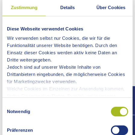
Zustimmung
Details
Über Cookies
AUFGABEN
Untere Baurechtsbehörde
Diese Webseite verwendet Cookies
Untere Naturschutzbehörde
Untere Denkmalschutzbehörde
Wir verwenden selbst nur Cookies, die wir für die
Schornsteinfegerwesen
Funktionalität unserer Website benötigen. Durch den
Wohnraumförderung
Einsatz dieser Cookies werden aktiv keine Daten an
Gebäudeenergieeffizienz
Dritte weitergegeben.
Vorbeugender Brandschutz
Jedoch sind auf unserer Website Inhalte von
Drittanbietern eingebunden, die möglicherweise Cookies
für Marketingzwecke verwenden.
Adresse
Welche Cookies im Einzelnen zur Anwendung kommen,
finden Sie unter dem Reiter „Details“ und in unserer
Datenschutzerklärung »
.
Kontakt
Einwilligungsauswahl
Notwendig
+497
Download
Präferenzen