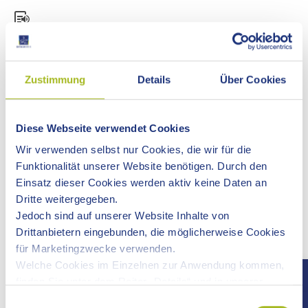
Wenn Sie eine Veranstaltung in der freien Landschaft (Fest,
Hocketse, Rallye etc.) planen, ist Ihr erster Kontakt immer
Zustimmung
Details
Über Cookies
das Bürgermeisteramt der Gemeinde, in deren Gebiet die
Veranstaltung stattfinden soll.
Diese Webseite verwendet Cookies
Daneben müssen Sie Ihre Veranstaltung immer auch mit
den betroffenen Geschäftsbereichen des Landratsamts,
Wir verwenden selbst nur Cookies, die wir für die
somit auch mit der unteren Naturschutzbehörde,
Funktionalität unserer Website benötigen. Durch den
abstimmen.
Einsatz dieser Cookies werden aktiv keine Daten an
Bitte lassen Sie uns dazu einen Lageplan und eine
Dritte weitergegeben.
Beschreibung der Veranstaltung mit allen wichtigen
Jedoch sind auf unserer Website Inhalte von
Eckdaten mindestens 3 Monate vor Durchführung der
Drittanbietern eingebunden, die möglicherweise Cookies
Veranstaltung zukommen. Wir prüfen dann, ob die
für Marketingzwecke verwenden.
Veranstaltung mit den naturschutzrechtlichen
Welche Cookies im Einzelnen zur Anwendung kommen,
Bestimmungen vereinbar ist und geben Ihnen
finden Sie unter dem Reiter „Details“ und in unserer
Rückmeldung.
Datenschutzerklärung »
.
Einwilligungsauswahl