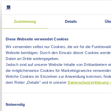
Zustimmung
Details
Übe
Eine weitere Möglichkeit mit der EU in Verbindung zu treten
und Fragen zu stellen ist das EUROPE DIRECT-
Diese Webseite verwendet Cookies
Kontaktzentrum:
www.europedirect.europa.eu
Zu erreichen ist es per E-Mail über ein
Kontaktformular
Wir verwenden selbst nur Cookies, die wir für die Funktionali
oder telefonischer Service:
https://europa.eu/european-
Website benötigen. Durch den Einsatz dieser Cookies werden
union/contact/call-us_de
Daten an Dritte weitergegeben.
Jedoch sind auf unserer Website Inhalte von Drittanbietern 
die möglicherweise Cookies für Marketingzwecke verwenden
Imagefilm Europe Direct (Europäische Kommission)
Welche Cookies im Einzelnen zur Anwendung kommen, finde
dem Reiter „Details“ und in unserer
Datenschutzerklärung 
Einwilligungsauswahl
Notwendig