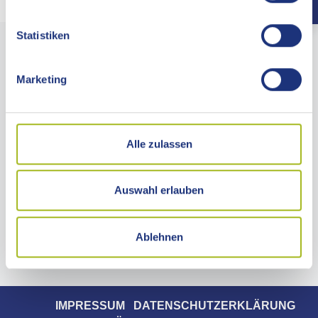
Statistiken
LANDRATSAMT OSTALBKREIS
Marketing
Stuttgarter Straße 41
73430 Aalen
Telefon 07361 503-0
Alle zulassen
Telefax 07361 503-1477
info@ostalbkreis.de
KONTAKTZEITEN
Auswahl erlauben
Ablehnen
ANFAHRT
IMPRESSUM
DATENSCHUTZERKLÄRUNG