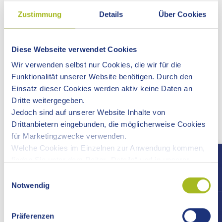
DEHLINGEN GMBH & CO. KG IN
Zustimmung
Details
Über Cookies
NERESHEIM-DEHLINGEN
Diese Webseite verwendet Cookies
Wir verwenden selbst nur Cookies, die wir für die
Funktionalität unserer Website benötigen. Durch den
Die Steinverarbeitung Dehlingen GmbH & Co. KG plant am
Einsatz dieser Cookies werden aktiv keine Daten an
Standort Dehlingen die Erweiterung des bestehenden
Dritte weitergegeben.
immissionsschutzrechtlich genehmigten
Jedoch sind auf unserer Website Inhalte von
Jurakalksteinbruchs. Die Steinbrucherweiterung sowie die
Drittanbietern eingebunden, die möglicherweise Cookies
Rodung von Wald bedarf der Umweltverträglichkeitsprüfung
für Marketingzwecke verwenden.
(UVP). Im Scoping-Termin am 03.09.2024 wurde Inhalt und
Welche Cookies im Einzelnen zur Anwendung kommen,
Umfang der UVP festgelegt.
finden Sie unter dem Reiter „Details“ und in unserer
Datenschutzerklärung »
.
Einwilligungsauswahl
Notwendig
+497
Download
Präferenzen