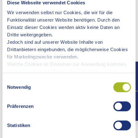
Diese Webseite verwendet Cookies
Gesundheitsschutzplan erstellen. Dies gilt auch, wenn Sie
eine Vorankündigung übermitteln müssen und Beschäftigte
Wir verwenden selbst nur Cookies, die wir für die
mehrerer Arbeitgeber tätig werden.
Funktionalität unserer Website benötigen. Durch den
Einsatz dieser Cookies werden aktiv keine Daten an
Dritte weitergegeben.
Online-Antrag
Jedoch sind auf unserer Website Inhalte von
Drittanbietern eingebunden, die möglicherweise Cookies
Formulare und weitere Angebote
für Marketingzwecke verwenden.
Welche Cookies im Einzelnen zur Anwendung kommen,
finden Sie unter dem Reiter „Details“ und in unserer
Voraussetzungen
Datenschutzerklärung »
.
Einwilligungsauswahl
Notwendig
Verfahrensablauf
+497
Präferenzen
Fristen
Statistiken
Erforderliche Unterlagen