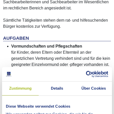
Sachbearbeiterinnen und Sachbearbeiter im Wesentlichen
im rechtlichen Bereich angesiedelt ist.
Sämtliche Tätigkeiten stehen dem rat- und hilfesuchenden
Bürger kostenlos zur Verfügung.
AUFGABEN
Vormundschaften und Pflegschaften
für Kinder, deren Eltern oder Elternteil an der
gesetzlichen Vertretung verhindert sind und für die kein
geeigneter Einzelvormund oder -pfleger vorhanden ist.
Darunter fallen
nicht verheiratete minderjährige Mütter,
Tod beider Eltern oder des alleinsorgeberechtigten
Zustimmung
Details
Über Cookies
Elternteils,
voller oder teilweiser Entzug des elterlichen
Sorgerechts durch das Gericht,
Diese Webseite verwendet Cookies
unbekannter Aufenthalt der/des sorgeberechtigten
Eltern/Elternteils.