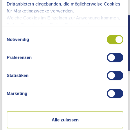
Erforderliche Unterlagen
Drittanbietern eingebunden, die möglicherweise Cookies
für Marketingzwecke verwenden.
Welche Cookies im Einzelnen zur Anwendung kommen,
Kosten
finden Sie unter dem Reiter „Details“ und in unserer
Datenschutzerklärung »
.
Einwilligungsauswahl
Hinweise
Notwendig
+497
Rechtsbehelf
Präferenzen
Rechtsgrundlage
Statistiken
Freigabevermerk
Marketing
Adresse
Alle zulassen