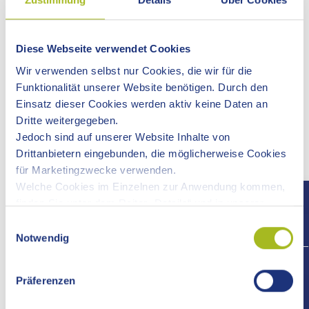
Hinweis:
Zusätzliche Aufwendungen wie Essensgelder und
Ähnliches übernimmt
das Jugendamt
in der Regel nicht.
Diese Webseite verwendet Cookies
Wir verwenden selbst nur Cookies, die wir für die
Online-Antrag
Funktionalität unserer Website benötigen. Durch den
Einsatz dieser Cookies werden aktiv keine Daten an
Dritte weitergegeben.
Voraussetzungen
Jedoch sind auf unserer Website Inhalte von
Drittanbietern eingebunden, die möglicherweise Cookies
Verfahrensablauf
für Marketingzwecke verwenden.
Welche Cookies im Einzelnen zur Anwendung kommen,
finden Sie unter dem Reiter „Details“ und in unserer
Fristen
Datenschutzerklärung »
.
Einwilligungsauswahl
Notwendig
Erforderliche Unterlagen
+497
Präferenzen
Kosten