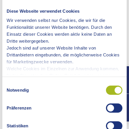
400 Quadratmetern
Diese Webseite verwendet Cookies
Gebäudeklasse 3:
sonstige Gebäude mit einer Höhe bis zu 7 Metern
Wir verwenden selbst nur Cookies, die wir für die
Gebäudeklasse 4:
Funktionalität unserer Website benötigen. Durch den
Gebäude mit einer Höhe bis zu 13 Metern und
Einsatz dieser Cookies werden aktiv keine Daten an
Nutzungseinheiten mit jeweils nicht mehr als 400
Dritte weitergegeben.
Quadratmetern
Jedoch sind auf unserer Website Inhalte von
Gebäudeklasse 5:
Drittanbietern eingebunden, die möglicherweise Cookies
sonstige Gebäude einschließlich unterirdischer
für Marketingzwecke verwenden.
Gebäude
Welche Cookies im Einzelnen zur Anwendung kommen,
finden Sie unter dem Reiter „Details“ und in unserer
Für Gebäude der Gebäudeklassen 4 und 5 mit Ausnahme
Datenschutzerklärung »
.
Einwilligungsauswahl
der Wohngebäude sowie Sonderbauten benötigen Sie
Notwendig
immer eine Baugenehmigung.
+497
Das vereinfachte Baugenehmigungsverfahren ist bei diesen
Präferenzen
Bauvorhaben nicht möglich.
Statistiken
Online-Antrag