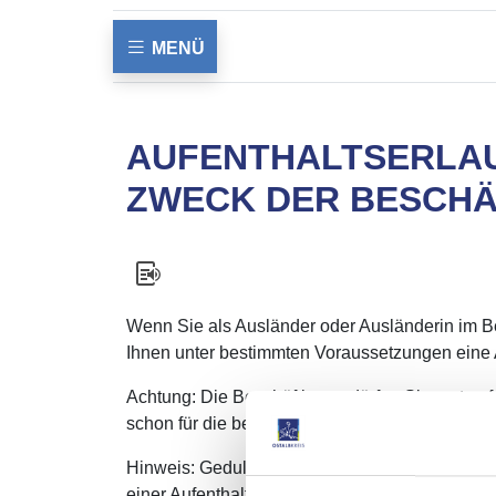
MENÜ
AUFENTHALTSERLAU
ZWECK DER BESCH
Wenn Sie als Ausländer oder Ausländerin im B
Ihnen unter bestimmten Voraussetzungen eine A
Achtung:
Die Beschäftigung dürfen Sie erst au
schon für die bestehende Duldung beantragen.
Hinweis: Geduldete mit einer Ausbildung
sduldu
einer Aufenthaltserlaubnis für eine der erworb