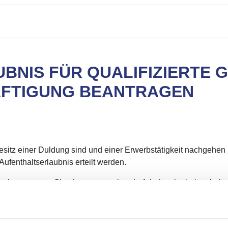
BNIS FÜR QUALIFIZIERTE 
ÄFTIGUNG BEANTRAGEN
esitz einer Duldung sind und einer Erwerbstätigkeit nachgeh
ufenthaltserlaubnis erteilt werden.
fnehmen, wenn Sie eine entsprechende Arbeitserlaubnis erhalt
ng haben nach erfolgreichem Abschluss ihrer qualifizierten Be
enen beruflichen Qualifikation entsprechenden Beschäftigung fü