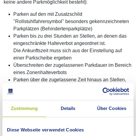
keine andere Parkmöglichkeit besteht):
Parken auf den mit Zusatzschild
"Rollstuhlfahrersymbol" besonders gekennzeichneten
Parkplätzen (Behinderte
n
parkplätze)
Parken bis zu drei Stunden an Stellen, an denen das
eing
e
schränkte Halteverbot angeordnet ist.
Die Ankunftszeit muss sich aus der Einstellung auf
einer Parkscheibe ergeben
Überschreiten der zugelassenen Parkdauer im Bereich
e
i
nes Zonenhalteverbots
Parken über die zugelassene Zeit hinaus an Stellen,
an d
e
nen Parken erlaubt, jedoch durch ein
Zusatzschild eine B
e
grenzung der Parkzeit angeordnet
ist
Zustimmung
Details
Über Cookies
Parken während der Ladezeiten in
Fußgängerbereichen, in denen das Be- und Entladen
für bestimmte Zeiten freig
e
geben ist
Diese Webseite verwendet Cookies
Parken bis zu drei Stunden auf Parkplätzen für