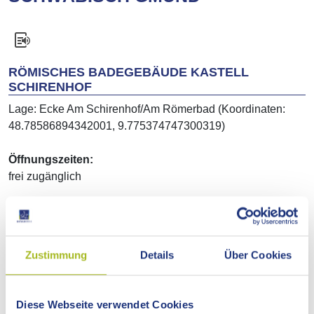
RÖMISCHES BADEGEBÄUDE KASTELL
SCHIRENHOF
Lage: Ecke Am Schirenhof/Am Römerbad (Koordinaten:
48.78586894342001, 9.775374747300319)
Öffnungszeiten:
frei zugänglich
Weitere Infos auf www.deutsche-limeskommission.de
Zustimmung
Details
Über Cookies
INFOPAVILLON ROTENBACHTAL
Lage: Wanderparkplatz Rotenbachtal am Kastellweg
(Koordinaten: 48.790408761182306, 9.762594340464549)
Diese Webseite verwendet Cookies