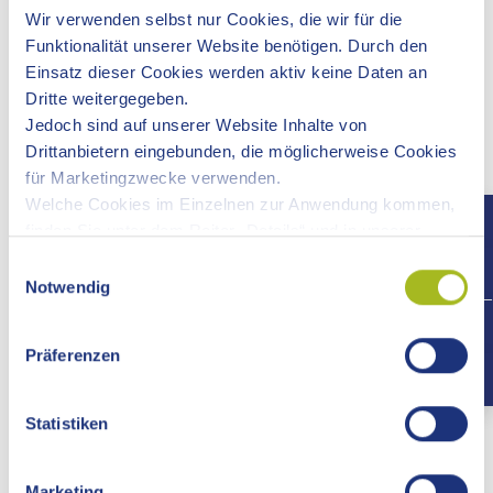
Wir verwenden selbst nur Cookies, die wir für die
Funktionalität unserer Website benötigen. Durch den
BEGINN DER LIMESMAUER IM ROTENBACHTAL
Einsatz dieser Cookies werden aktiv keine Daten an
Dritte weitergegeben.
Jedoch sind auf unserer Website Inhalte von
KLEINKASTELL FREIMÜHLE
Drittanbietern eingebunden, die möglicherweise Cookies
Lage: 48.791905501159796, 9.76357594076355
für Marketingzwecke verwenden.
Welche Cookies im Einzelnen zur Anwendung kommen,
finden Sie unter dem Reiter „Details“ und in unserer
Datenschutzerklärung »
.
Einwilligungsauswahl
Notwendig
+497
Präferenzen
Previous
Ne
Statistiken
Marketing