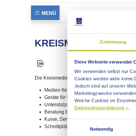
MENÜ
KREISMEDIENZENTR
Zustimmung
Diese Webseite verwendet 
Wir verwenden selbst nur Coo
Die Kreismedienzentren Aalen und Schwäbisc
Cookies werden aktiv keine D
Jedoch sind auf unserer Webs
Medien für den Unterricht, die Jugend- u
Marketingzwecke verwenden
Geräte für Projektion und Medienarbeit
Welche Cookies im Einzelnen
Unterstützung für praktische Medienarbeit
Datenschutzerklärung »
.
Beratung bei schulischen Netzen
Kurse, Seminare und Fortbildungen zum E
Einwilligungsauswahl
Schnittplätze für Ihre Videoproduktion
Notwendig