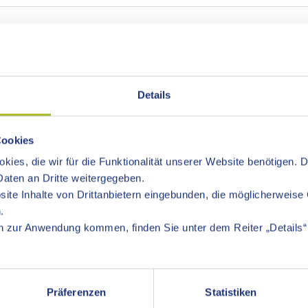
EN
Details
Cookies
kies, die wir für die Funktionalität unserer Website benötigen. 
h Gmünd bieten Ihnen
aten an Dritte weitergegeben.
ite Inhalte von Drittanbietern eingebunden, die möglicherweise 
nd Erwachsenenbildung
.
 zur Anwendung kommen, finden Sie unter dem Reiter „Details“ 
 mit Schülern und Jugendlichen
insatz von Medien
Präferenzen
Statistiken