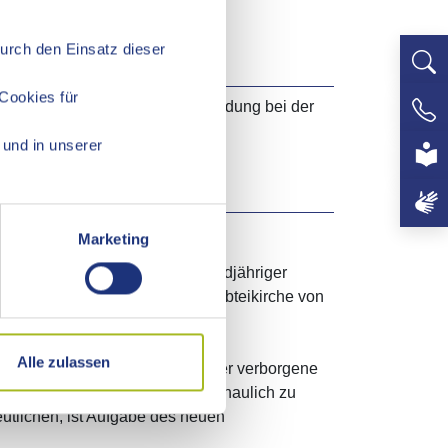
Durch den Einsatz dieser
Cookies für
 vorheriger schriftlicher Anmeldung bei der
+497
und in unserer
ich.
Marketing
m ist ein Ort mit nahezu tausendjähriger
semble und seiner berühmten Abteikirche von
 von europäischem Rang.
Alle zulassen
nd in historischen Räumen bisher verborgene
rt nachwirkende Bedeutung anschaulich zu
utlichen, ist Aufgabe des neuen