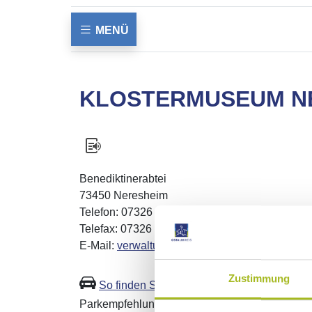
MENÜ
KLOSTERMUSEUM N
Benediktinerabtei
73450 Neresheim
Telefon: 07326 8501
Telefax: 07326 85133
E-Mail:
verwaltung@abtei-neresheim.de
Zustimmung
So finden Sie zu uns
Parkempfehlung: Klosterparkplatz