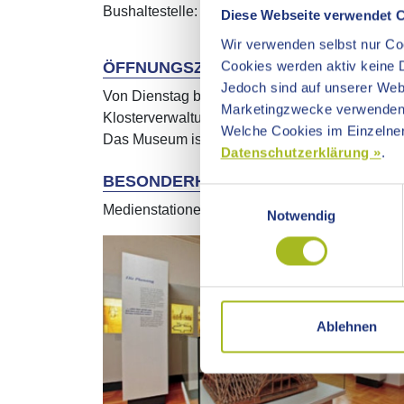
Bushaltestelle: Neresheim Kloster (Sonntag),
Diese Webseite verwendet 
Wir verwenden selbst nur Coo
Cookies werden aktiv keine D
ÖFFNUNGSZEITEN / FÜHRUNGEN
Jedoch sind auf unserer Webs
Von Dienstag bis Sonntag (Montag geschlossen
Marketingzwecke verwenden
Klosterverwaltung, per Fax oder E-Mail möglic
Welche Cookies im Einzelnen
Das Museum ist vom 1. März bis 30. November 
Datenschutzerklärung »
.
BESONDERHEITEN
Einwilligungsauswahl
Medienstationen, Sonderausstellungen, Themen
Notwendig
Ablehnen