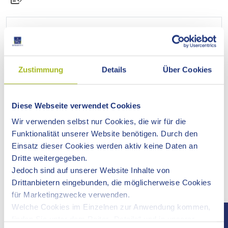
Bildungsforum - Bildung gemeinsam gestalten
Zustimmung
Details
Über Cookies
Fachkonferenz
Diese Webseite verwendet Cookies
Wir verwenden selbst nur Cookies, die wir für die
Funktionalität unserer Website benötigen. Durch den
Fachtag Sprachförderung
Einsatz dieser Cookies werden aktiv keine Daten an
Dritte weitergegeben.
Jedoch sind auf unserer Website Inhalte von
Drittanbietern eingebunden, die möglicherweise Cookies
Schulpreisverleihung / Auszeichnung beste
für Marketingzwecke verwenden.
Schülerinnen und Schüler
Welche Cookies im Einzelnen zur Anwendung kommen,
finden Sie unter dem Reiter „Details“ und in unserer