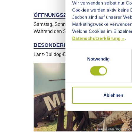
Wir verwenden selbst nur Coo
Cookies werden aktiv keine D
ÖFFNUNGSZEITEN
Jedoch sind auf unserer Webs
Marketingzwecke verwenden
Samstag, Sonntag und Feiertage: 11:00-17:00 
Welche Cookies im Einzelnen
Während den Sommerferien Freitag, Samstag, 
Datenschutzerklärung »
.
BESONDERHEITEN
Einwilligungsauswahl
Lanz-Bulldog-Dampffestival, Gastronomie im 
Notwendig
Ablehnen