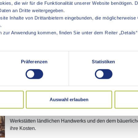
kies, die wir für die Funktionalität unserer Website benötigen. 
aten an Dritte weitergegeben.
ite Inhalte von Drittanbietern eingebunden, die möglicherweise 
.
Uhr
 zur Anwendung kommen, finden Sie unter dem Reiter „Details“ 
Sonntag und Montag: 11:00-17:00 Uhr
"Museumsstüble"
Präferenzen
Statistiken
Wer auf Entdeckungsreise gehen möchte, ist sicher im 
der richtigen Adresse. Die Privatsammlung umfasst Exponat
einer Fülle, dass gleich mehrere Museen damit bestückt w
Straßenbahnwaggons, Feuerwehrfahrzeuge und Oldtimer, 
Auswahl erlauben
sowie landwirtschaftliche Maschinen und Kleingeräte faszin
auch die Freunde des klassischen Heimatmuseums komm
Werkstätten ländlichen Handwerks und den dem bäuerli
ihre Kosten.