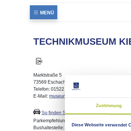
MENÜ
TECHNIKMUSEUM KI
Marktstraße 5
73569 Eschach-Seifertshofen
Telefon: 01522 5869659
E-Mail:
museumseifertshofen@gmail.com
Zustimmung
So finden Sie zu uns
Parkempfehlung: Vor dem Museum
Diese Webseite verwendet 
Bushaltestelle: Seifertshofen