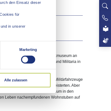
Durch den Einsatz dieser
Cookies für
+497
und in unserer
Marketing
Schwäbischen Bauern- und Technikmuseum an
e aus Landwirtschaft, Technik und Militaria in
erden könnten.
Flugzeuge, Hubschrauber und Militärfahrzeuge
Alle zulassen
ieren nicht nur die Technikbegeisterten. Aber
en im Bauern- und Technikmuseum in den
chen Leben nachempfundenen Wohnstuben auf