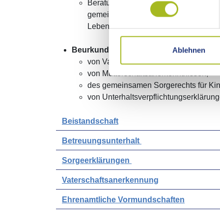
Beratung und Unterstützung von Eltern
gemeinsamer elterlicher Sorge des Elt
Lebensjahres) bei der Geltendmachun
Ablehnen
Beurkundungen
von Vaterschaftsanerkenntnissen und
von Mutterschaftsanerkenntnissen,
des gemeinsamen Sorgerechts für Kinde
von Unterhaltsverpflichtungserklärun
Beistandschaft
Betreuungsunterhalt
Sorgeerklärungen
Vaterschaftsanerkennung
Ehrenamtliche Vormundschaften