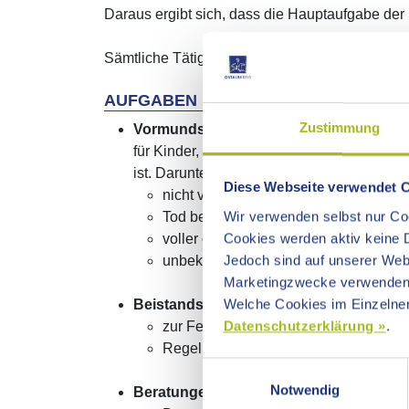
Daraus ergibt sich, dass die Hauptaufgabe der
Sämtliche Tätigkeiten stehen dem rat- und hil
AUFGABEN
Zustimmung
Vormundschaften und Pflegschaften
für Kinder, deren Eltern oder Elternteil an
ist. Darunter fallen
Diese Webseite verwendet 
nicht verheiratete minderjährige Mütter
Wir verwenden selbst nur Coo
Tod beider Eltern oder des alleinsorge
Cookies werden aktiv keine D
voller oder teilweiser Entzug des elte
Jedoch sind auf unserer Webs
unbekannter Aufenthalt der/des sorgebe
Marketingzwecke verwenden
Welche Cookies im Einzelnen
Beistandschaften
Datenschutzerklärung »
.
zur Feststellung der Vaterschaft für Ki
Regelung und Durchsetzung des Kindesu
Einwilligungsauswahl
Notwendig
Beratungen