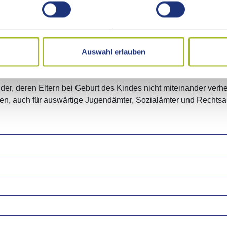
teilen die allein für ein Kind oder einen Jugendlichen zu sorge
ernteils, in dessen Obhut sich das Kind befindet, sowie jungen 
g von Unterhalt.
Auswahl erlauben
 Zustimmungserklärungen der Mütter,
r, deren Eltern bei Geburt des Kindes nicht miteinander verhe
gen, auch für auswärtige Jugendämter, Sozialämter und Rechtsa