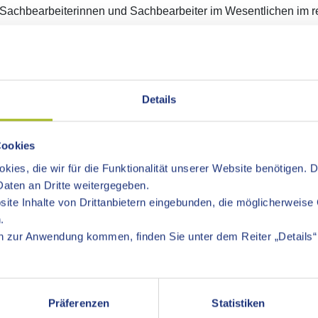
 Sachbearbeiterinnen und Sachbearbeiter im Wesentlichen im rec
fesuchenden Bürger kostenlos zur Verfügung.
Details
 der gesetzlichen Vertretung verhindert sind und für die kein g
Cookies
,
kies, die wir für die Funktionalität unserer Website benötigen. 
berechtigten Elternteils,
aten an Dritte weitergegeben.
rlichen Sorgerechts durch das Gericht,
ite Inhalte von Drittanbietern eingebunden, die möglicherweise 
rechtigten Eltern/Elternteils.
.
 zur Anwendung kommen, finden Sie unter dem Reiter „Details“ 
nder, deren Eltern bei der Geburt nicht verheiratet waren, ggf. a
nterhalts, nötigenfalls auch gerichtlich.
Präferenzen
Statistiken