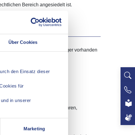
htlichen Bereich angesiedelt ist.
Über Cookies
eeigneter Einzelvormund oder -pfleger vorhanden
Durch den Einsatz dieser
Cookies für
+497
und in unserer
uch durch ein gerichtliches Verfahren,
Marketing