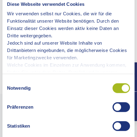
Diese Webseite verwendet Cookies
Wir verwenden selbst nur Cookies, die wir für die
Funktionalität unserer Website benötigen. Durch den
Einsatz dieser Cookies werden aktiv keine Daten an
Internetbasierte Zulassungsvorgänge (Stufe 4 - ab
Dritte weitergegeben.
01.09.2023)
Jedoch sind auf unserer Website Inhalte von
Drittanbietern eingebunden, die möglicherweise Cookies
Kraftfahrzeugbestand im Ostalbkreis
für Marketingzwecke verwenden.
Welche Cookies im Einzelnen zur Anwendung kommen,
finden Sie unter dem Reiter „Details“ und in unserer
Datenschutzerklärung »
.
Einwilligungsauswahl
Notwendig
+497
Präferenzen
LANDRATSAMT OSTALBKREIS
Statistiken
Stuttgarter Straße 41
73430 Aalen