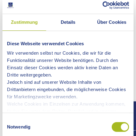
Förderprogramme im Bereich Soziokultur
Zustimmung
Details
Über Cookies
ALLGEMEINE PROJEKTFÖRDERUNG
Antragstellung:
2. Mai und 2. November eines Jahres
Diese Webseite verwendet Cookies
Antragsberechtigt:
Initiativen, Vereine, Einzelpersonen,
Wir verwenden selbst nur Cookies, die wir für die
Gesellschaften des Bürgerlichen Rechtes, gemeinnützige
Funktionalität unserer Website benötigen. Durch den
Gesellschaften mit beschränkter Haftung,
Einsatz dieser Cookies werden aktiv keine Daten an
Unternehmergesellschaften, private Stiftungen und auch
Dritte weitergegeben.
kirchliche oder öffentliche Einrichtungen
Jedoch sind auf unserer Website Inhalte von
Schwerpunkt:
Gefördert werden Projekte mit aktiver
Drittanbietern eingebunden, die möglicherweise Cookies
Partizipation (Beteiligung) von Laien/Nicht-Künstlern, die
für Marketingzwecke verwenden.
ein gesellschaftspolitisches Thema oder die Beschäftigung
Welche Cookies im Einzelnen zur Anwendung kommen,
mit sozialen Fragestellungen in den Fokus rücken.
finden Sie unter dem Reiter „Details“ und in unserer
Fördersumme:
3.000 Euro bis 30.000 Euro (max. 80% der
Datenschutzerklärung »
.
Einwilligungsauswahl
Projektgesamtkosten)
Notwendig
Förderinstitution:
Fonds Soziokultur der Beauftragten der
+497