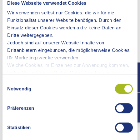
Formulare und weitere Angebote
Diese Webseite verwendet Cookies
Wir verwenden selbst nur Cookies, die wir für die
Funktionalität unserer Website benötigen. Durch den
Voraussetzungen
Einsatz dieser Cookies werden aktiv keine Daten an
Dritte weitergegeben.
Verfahrensablauf
Jedoch sind auf unserer Website Inhalte von
Drittanbietern eingebunden, die möglicherweise Cookies
für Marketingzwecke verwenden.
Fristen
Welche Cookies im Einzelnen zur Anwendung kommen,
finden Sie unter dem Reiter „Details“ und in unserer
Erforderliche Unterlagen
Datenschutzerklärung »
.
Einwilligungsauswahl
Notwendig
+497
Kosten
Präferenzen
Hinweise
Statistiken
Rechtsbehelf