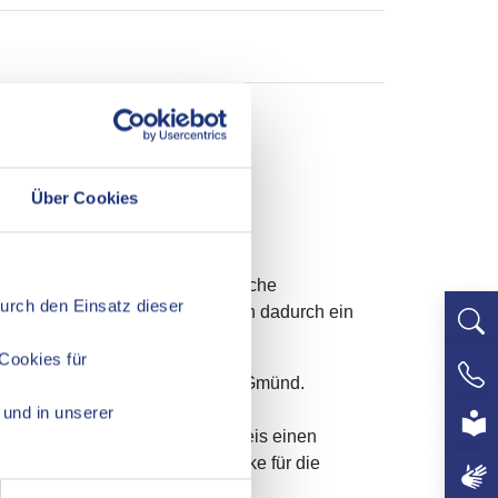
Über Cookies
grund ihrer Behinderung öffentliche
Durch den Einsatz dieser
meinschaft teilzunehmen und sich dadurch ein
Cookies für
DRK-Kreisverband in Schwäbisch Gmünd.
+497
und in unserer
lten vom Landratsamt Ostalbkreis einen
 Eigenbeteiligung eine Wertmarke für die