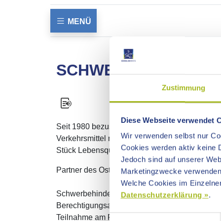
MENÜ
SCHWERSTBEHINDE
Zustimmung
Diese Webseite verwendet 
Seit 1980 bezuschusst der Ostalbkreis einen b
Wir verwenden selbst nur Coo
Verkehrsmittel nicht benutzen können. Der Fah
Cookies werden aktiv keine D
Stück Lebensqualität zu erhalten.
Jedoch sind auf unserer Webs
Partner des Ostalbkreises im Schwerstbehind
Marketingzwecke verwenden
Welche Cookies im Einzelnen
Schwerbehinderte mit dem Vermerk "außergewö
Datenschutzerklärung »
.
Berechtigungsausweis. Berechtigte erwerben fü
Teilnahme am Fahrdienst für ein Jahr.
Einwilligungsauswahl