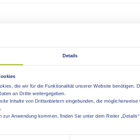
RTENFAHRDIENST
Details
Cookies
esonderen Schwerstbehindertenfahrdienst für Personen, die auf
kies, die wir für die Funktionalität unserer Website benötigen. 
rdienst soll den Behinderten ermöglichen, am Leben in der Ge
aten an Dritte weitergegeben.
ite Inhalte von Drittanbietern eingebunden, die möglicherweise 
ertenfahrdienst sind der DRK-Kreisverband in Aalen und der 
.
 zur Anwendung kommen, finden Sie unter dem Reiter „Details“ 
hnlich gehbehindert (AG)" im Schwerbehindertenausweis erha
r den Betrag von 70,00 Euro bei dem jeweiligen Fahrdienst als