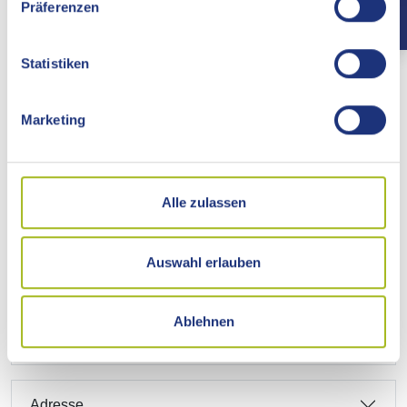
Präferenzen
Erforderliche Unterlagen
Statistiken
Kosten
Marketing
Hinweise
Rechtsbehelf
Alle zulassen
Rechtsgrundlage
Auswahl erlauben
Freigabevermerk
Ablehnen
Bezugsort
Adresse