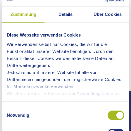
Die Genehmigung können Sie bei dem Einsatz von
Zustimmung
Details
Über Cookies
Kraftomnibussen für längstens zehn Jahre, bei dem Einsatz
von Pkw für längstens fünf Jahre erhalten. Danach können
Sie eine Verlängerung beantragen.
Diese Webseite verwendet Cookies
Wir verwenden selbst nur Cookies, die wir für die
Online-Antrag
Funktionalität unserer Website benötigen. Durch den
Einsatz dieser Cookies werden aktiv keine Daten an
Formulare und weitere Angebote
Dritte weitergegeben.
Jedoch sind auf unserer Website Inhalte von
Drittanbietern eingebunden, die möglicherweise Cookies
Voraussetzungen
für Marketingzwecke verwenden.
Welche Cookies im Einzelnen zur Anwendung kommen,
Verfahrensablauf
finden Sie unter dem Reiter „Details“ und in unserer
Datenschutzerklärung »
.
Einwilligungsauswahl
Notwendig
Fristen
+497