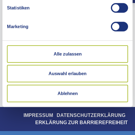
Statistiken
LANDRATSAMT OSTALBKREIS
Marketing
Stuttgarter Straße 41
73430 Aalen
Telefon 07361 503-0
Telefax 07361 503-1477
Alle zulassen
info@ostalbkreis.de
KONTAKTZEITEN
Auswahl erlauben
ANFAHRT
Ablehnen
IMPRESSUM
DATENSCHUTZERKLÄRUNG
ERKLÄRUNG ZUR BARRIEREFREIHEIT