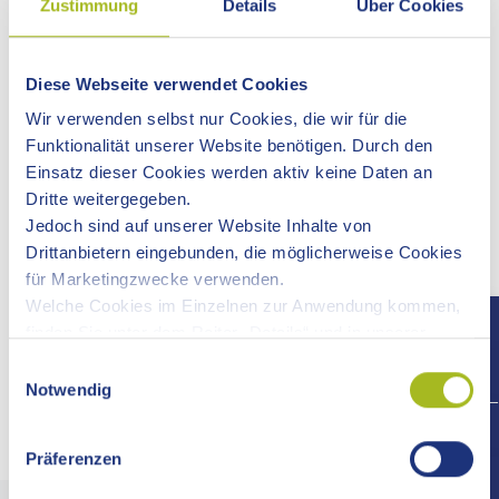
Zustimmung
Details
Über Cookies
Die EU bietet täglich neue Nachrichten. Mit den
nachfolgenden Links finden Sie schnell zu den wichtigsten
Diese Webseite verwendet Cookies
Inhalten.
Wir verwenden selbst nur Cookies, die wir für die
Funktionalität unserer Website benötigen. Durch den
Über aktuelle Entwicklungen und Hintergründe rund um die
Einsatz dieser Cookies werden aktiv keine Daten an
Europäische Union informiert der wöchentliche Newsletter
Dritte weitergegeben.
"EU-Nachrichten". Den Fokus legen die EU-Nachrichten
Jedoch sind auf unserer Website Inhalte von
auf die Initiativen der EU-Kommission und darauf, welche
Drittanbietern eingebunden, die möglicherweise Cookies
Auswirkungen diese speziell auf Deutschland haben.
für Marketingzwecke verwenden.
Vorgestellt werden aber auch EU-geförderte
Welche Cookies im Einzelnen zur Anwendung kommen,
Regionalprojekte sowie Veranstaltungen, Wettbewerbe und
finden Sie unter dem Reiter „Details“ und in unserer
Ausschreibungen, die Europa zum Thema haben.
Datenschutzerklärung »
.
Einwilligungsauswahl
Notwendig
Externe Links
+497
Präferenzen