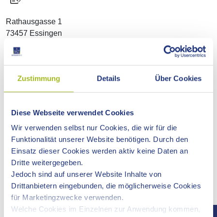
Rathausgasse 1
73457 Essingen
Telefon: 07365 358
E-Mail:
info@dorfmuseum-essingen.de
Zustimmung
Details
Über Cookies
So finden Sie zu uns
Parkmöglichkeiten: am Museum
Bushaltestelle: Gasthaus Ritter
Diese Webseite verwendet Cookies
Wir verwenden selbst nur Cookies, die wir für die
ÖFFNUNGSZEITEN
Funktionalität unserer Website benötigen. Durch den
Einsatz dieser Cookies werden aktiv keine Daten an
1. Sonntag im Monat: 14:00-17:00 Uhr
Dritte weitergegeben.
Jedoch sind auf unserer Website Inhalte von
Drittanbietern eingebunden, die möglicherweise Cookies
für Marketingzwecke verwenden.
Welche Cookies im Einzelnen zur Anwendung kommen,