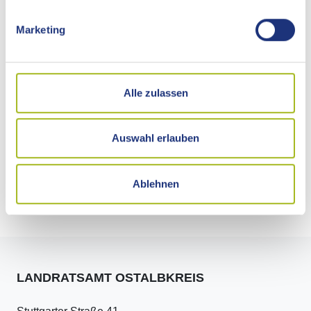
Die Angebote sind für Ihre Einrichtung kostenfrei.
Marketing
Neben Angeboten im Bereich Krippe und Kita bietet BEKI
im Bereich Schule auch Veranstaltungen und Aktionen für
Eltern und Schülerinnen und Schüler, Fortbildungen für
Erzieherinnen und Erzieher, Lehrkräfte und
Alle zulassen
hauswirtschaftliches Personal sowie Informationsmaterial
zur Kinderernährung und -erziehung.
Auswahl erlauben
Ablehnen
Externe Links
LANDRATSAMT OSTALBKREIS