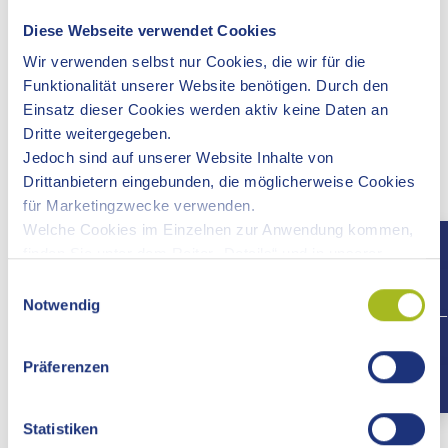
und Erziehung. Auf Anfrage bieten wir Ihnen auch
weitere Fortbildungsthemen Inhouse oder zu anderen
Diese Webseite verwendet Cookies
Terminen an.
Wir verwenden selbst nur Cookies, die wir für die
Funktionalität unserer Website benötigen. Durch den
Einführung in den Ringordner - Esspedition Kita
Einsatz dieser Cookies werden aktiv keine Daten an
Der Ringordner bietet Ihnen hilfreiche Anregungen und
Dritte weitergegeben.
Ideen, um das Thema Essen und Trinken praxisnah im
Jedoch sind auf unserer Website Inhalte von
Alltag in Ihrer Einrichtung umzusetzen.
Drittanbietern eingebunden, die möglicherweise Cookies
für Marketingzwecke verwenden.
Informationsveranstaltungen für Eltern, z.B. im Rahmen
Welche Cookies im Einzelnen zur Anwendung kommen,
eines Elternabends.
finden Sie unter dem Reiter „Details“ und in unserer
Datenschutzerklärung »
.
Einwilligungsauswahl
Begleitung zum BEKI-Zertifikat - machen Sie Ihr
Notwendig
Ernährungsprofil sichtbar.
+497
Informationsmaterial zur Kinderernährung und -
Präferenzen
erziehung.
Statistiken