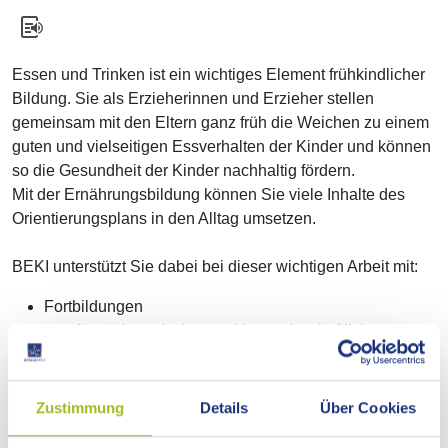
Essen und Trinken ist ein wichtiges Element frühkindlicher
Bildung. Sie als Erzieherinnen und Erzieher stellen
gemeinsam mit den Eltern ganz früh die Weichen zu einem
guten und vielseitigen Essverhalten der Kinder und können
so die Gesundheit der Kinder nachhaltig fördern.
Mit der Ernährungsbildung können Sie viele Inhalte des
Orientierungsplans in den Alltag umsetzen.
BEKI unterstützt Sie dabei bei dieser wichtigen Arbeit mit:
Fortbildungen
für pädagogisches und hauswirtschaftliches
Personal
für Fachschulen für Sozialpädagogik
Unser aktuelles Angebot an Fortbildungen finden Sie
Zustimmung
Details
Über Cookies
im Programm des Kompetenzzentrum Hauswirtschaft