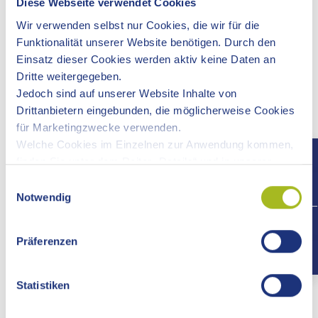
Diese Webseite verwendet Cookies
intra- und interregionale Maßnahmen und Projekte.
Wir verwenden selbst nur Cookies, die wir für die
Informationen über kommunale und staatliche
Funktionalität unserer Website benötigen. Durch den
Fördermaßnahmen und Förderprogramme.
Einsatz dieser Cookies werden aktiv keine Daten an
Beratung und Betreuung der Unternehmen vor Ort;
Dritte weitergegeben.
Informationen durch Betriebsbesuche.
Jedoch sind auf unserer Website Inhalte von
Koordinierung von Maßnahmen und Projekten im
Drittanbietern eingebunden, die möglicherweise Cookies
Rahmen
für Marketingzwecke verwenden.
- der EU-Strukturförderung
Welche Cookies im Einzelnen zur Anwendung kommen,
- von LEADER
finden Sie unter dem Reiter „Details“ und in unserer
Überörtliche Erhebungsstelle für das Statistische
Datenschutzerklärung »
.
Einwilligungsauswahl
Landesamt Baden-Württemberg
Notwendig
Kontaktstelle Frau und Beruf Ostwürttemberg
+497
- Erschließung des Fachkräftepotenzials von Frauen
für die Wirtschaft und Förderung der gleichberechtigen
Präferenzen
Teilhabe von Frauen am Erwerbsleben (Beratung,
Information und Veranstaltungen für Frauen und
Statistiken
Unternehmen, Netzwerkarbeit)
EUROPoint Ostalb