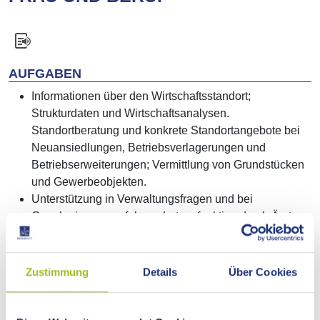
AUFGABEN
Informationen über den Wirtschaftsstandort;
Strukturdaten und Wirtschaftsanalysen.
Standortberatung und konkrete Standortangebote bei
Neuansiedlungen, Betriebsverlagerungen und
Betriebserweiterungen; Vermittlung von Grundstücken
und Gewerbeobjekten.
Unterstützung in Verwaltungsfragen und bei
Genehmigungsverfahren; Lotsenfunktion durch Ämter,
Behörden und Institutionen.
Zusammenarbeit mit Verbänden, Kammern,
Hochschulen, Forschungs-, Transfer- und
Zustimmung
Details
Über Cookies
Wirtschaftsfördereinrichtungen; Ansprechperson und
Kontaktstelle.
Netzwerke; Einbindung der Wirtschaftsförderung in