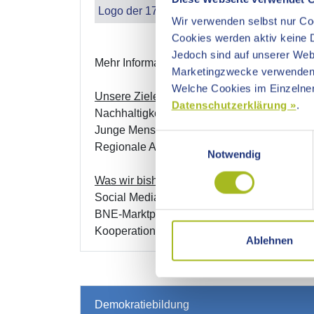
Logo der 17 Nachhaltigkeitsziele der BNE
Wir verwenden selbst nur Coo
Cookies werden aktiv keine D
Jedoch sind auf unserer Webs
Mehr Informationen:
Ziele für Nachhaltige 
Marketingzwecke verwenden
Welche Cookies im Einzelnen
Unsere Ziele im Ostalbkreis
Datenschutzerklärung »
.
Nachhaltigkeit transparenter machen und erl
Junge Menschen motivieren, sich mit dem 
Einwilligungsauswahl
Regionale Akteure vernetzen
Notwendig
Was wir bisher umgesetzt haben:
Social Media Kampagne #SchonGewusstO
BNE-Marktplätze - interaktive Workshops zu 
Kooperationspartner: Hochschule Aalen, ex
Ablehnen
Demokratiebildung