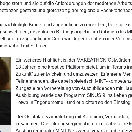
begeistern und sie auf die Anforderungen der modernen Arbeit
tenzen gestärkt und gleichzeitig der regionale Fachkräftenac
achteiligte Kinder und Jugendliche zu erreichen, beteiligt s
rigschwelligen, dezentralen Bildungsangebot im Rahmen des 
elt und an zugänglichen Orten wie Jugendzentren oder Vereins
mmenarbeit mit Schulen.
Ein weiteres Highlight ist der MAKEATHON Ostwürttembe
18 Jahren eine kreative Plattform bietet, um in Teams in
Zukunft" zu entwickeln und umzusetzen. Erfahrene Men
Teilnehmenden, die dabei spielerisch MINT-Kompetenze
Zur gezielten Vorbereitung von Auszubildenden mit Hau
Ausbildung wurde das Programm SINUS 9 ins Leben ger
- etwa in Trigonometrie - und erleichtert so den Einstieg
Der Ostalbkreis arbeitet eng mit Kammern, Verbänden
zusammen. Die Bildungsregion übernimmt dabei eine ko
Ausbau regionaler MINT-Netzwerke voranzutreiben, Sy