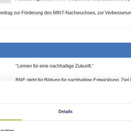
gen Beitrag zur Förderung des MINT-Nachwuchses, zur Verbesser
.
"Lernen für eine nachhaltige Zukunft."
BNE steht für Bildung für nachhaltige Entwicklung. Ziel
befähigen, zukunftsfähig zu denken und verantwortungsv
Auswirkungen ihres Handelns auf Umwelt, Gesellschaft 
entsprechend gestalten können.
Details
Was ist BNE?
BNE befähigt, zukunftsfähig zu denken und verantwortu
Macht sichtbar, wie unser Handeln Umwelt, Gesellschaft 
Cookies