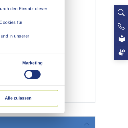
fähigkeit und Kreativität
Durch den Einsatz dieser
bildung, Verbraucherbildung)
Cookies für
+497
und in unserer
Marketing
Alle zulassen