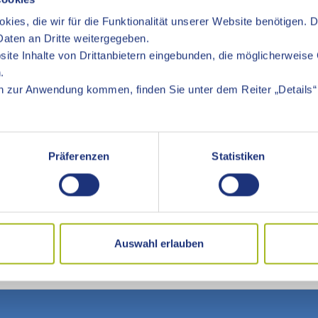
Ziel: Kompetenzen fördern wie kritisches Denken, Dialog
kies, die wir für die Funktionalität unserer Website benötigen. 
Verbindet verschiedene Bildungsbereiche (z.B. Umwelt
aten an Dritte weitergegeben.
ite Inhalte von Drittanbietern eingebunden, die möglicherweise 
Entwicklung - Agenda 2030 der UN
.
 zur Anwendung kommen, finden Sie unter dem Reiter „Details“ 
ebbar vermitteln
Thema zu beschäftigen
Präferenzen
Statistiken
AK?
Mobilität, Recycling, Energie, Diversität und Klimaschutz
plorhino, Fachbereiche der Landkreisverwaltung
Auswahl erlauben