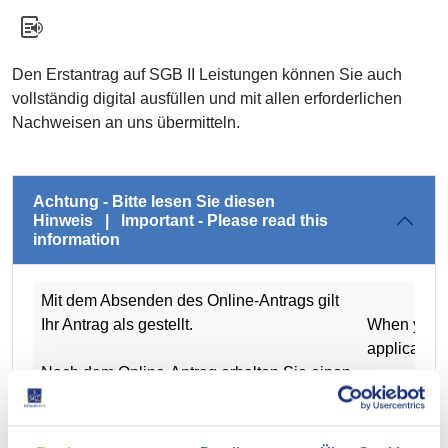
Den Erstantrag auf SGB II Leistungen können Sie auch
vollständig digital ausfüllen und mit allen erforderlichen
Nachweisen an uns übermitteln.
Achtung - Bitte lesen Sie diesen
Hinweis | Important - Please read this
information
Mit dem Absenden des Online‑Antrags gilt
Ihr Antrag als gestellt.
When you su
application 
Nach dem Online‑Antrag erhalten Sie einen
Brief von uns.
After submit
In diesem Brief steht:
receive a le
welche Unterlagen wir noch von Ihnen
This letter w