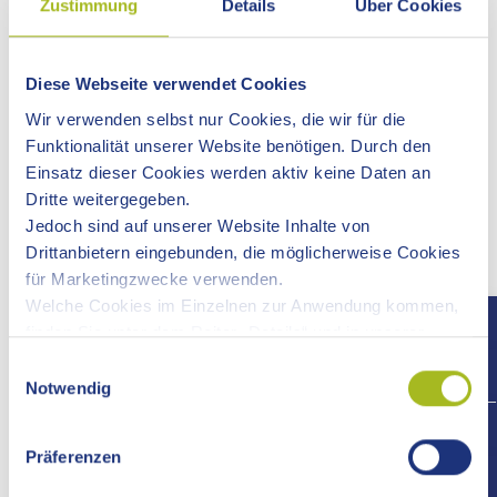
Zustimmung
Details
Über Cookies
brauchen und
which 
wann Sie zu einem persönlichen
when y
Termin kommen müssen.
appoin
Diese Webseite verwendet Cookies
Wir verwenden selbst nur Cookies, die wir für die
Der persönliche Termin ist sehr wichtig.
The persona
Funktionalität unserer Website benötigen. Durch den
Er ist nötig:
It is require
Einsatz dieser Cookies werden aktiv keine Daten an
um Ihre Identität zu prüfen und
to veri
Dritte weitergegeben.
um offene Fragen zu klären.
to clar
Jedoch sind auf unserer Website Inhalte von
Bitte bringen Sie zum Termin alle im Brief
Please brin
Drittanbietern eingebunden, die möglicherweise Cookies
genannten Unterlagen mit.
to the appo
für Marketingzwecke verwenden.
Vielen Dank für Ihr Verständnis.
Thank you f
Welche Cookies im Einzelnen zur Anwendung kommen,
finden Sie unter dem Reiter „Details“ und in unserer
Datenschutzerklärung »
.
Einwilligungsauswahl
Notwendig
+497
Zum Online-Antrag - Grundsicherungsgeld
Präferenzen
beantragen