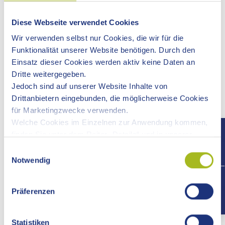
Diese Webseite verwendet Cookies
Wir verwenden selbst nur Cookies, die wir für die
Funktionalität unserer Website benötigen. Durch den
Einsatz dieser Cookies werden aktiv keine Daten an
Dritte weitergegeben.
Jedoch sind auf unserer Website Inhalte von
Drittanbietern eingebunden, die möglicherweise Cookies
für Marketingzwecke verwenden.
Welche Cookies im Einzelnen zur Anwendung kommen,
finden Sie unter dem Reiter „Details“ und in unserer
Datenschutzerklärung »
.
Einwilligungsauswahl
Notwendig
+497
Präferenzen
Statistiken