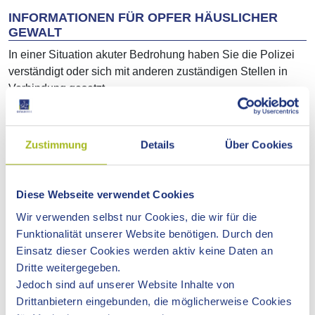
INFORMATIONEN FÜR OPFER HÄUSLICHER
GEWALT
In einer Situation akuter Bedrohung haben Sie die Polizei
verständigt oder sich mit anderen zuständigen Stellen in
Verbindung gesetzt.
Die Gefährdung war so stark, dass die Polizei Ihren
Lebenspartner oder Ihre Lebenspartnerin aus der
Zustimmung
Details
Über Cookies
gemeinsamen Wohnung entfernen musste und ihm/ihr für
die nächsten Tage verboten hat, sich dort aufzuhalten.
Diese Webseite verwendet Cookies
Es wurde auch der Wohnungsschlüssel abgenommen, so
Wir verwenden selbst nur Cookies, die wir für die
dass Ihr Partner/Ihre Partnerin die Wohnung nicht mehr
Funktionalität unserer Website benötigen. Durch den
selbstständig betreten kann.
Einsatz dieser Cookies werden aktiv keine Daten an
Dritte weitergegeben.
Wir verstehen, wenn Sie sich trotz dieser Maßnahme noch
Jedoch sind auf unserer Website Inhalte von
nicht sicher fühlen. Sollte Ihr Partner/Ihre Partnerin sich an
Drittanbietern eingebunden, die möglicherweise Cookies
das von uns ausgesprochene Rückkehrverbot in die