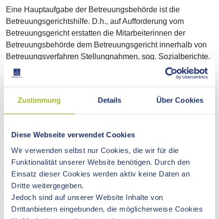
Eine Hauptaufgabe der Betreuungsbehörde ist die
Betreuungsgerichtshilfe. D.h., auf Aufforderung vom
Betreuungsgericht erstatten die Mitarbeiterinnen der
Betreuungsbehörde dem Betreuungsgericht innerhalb von
Betreuungsverfahren Stellungnahmen, sog. Sozialberichte.
Darüber hinaus informiert und berät die Betreuungsbehörde
zu Fragen zur rechtlichen Betreuung, zu vorsorgenden
Zustimmung
Details
Über Cookies
Verfügungen und zu Vollmachten. Schriftlich erteilte
Vollmachten können durch die Betreuungsbehörde
öffentlich beglaubigt werden.
Diese Webseite verwendet Cookies
Wir verwenden selbst nur Cookies, die wir für die
Für bevollmächtigte Personen und bestellte rechtliche
Funktionalität unserer Website benötigen. Durch den
(ehrenamtliche) Betreuerinnen und Betreuer stehen die
Einsatz dieser Cookies werden aktiv keine Daten an
Mitarbeiterinnen der Betreuungsbehörde beratend zur
Dritte weitergegeben.
Verfügung.
Jedoch sind auf unserer Website Inhalte von
Drittanbietern eingebunden, die möglicherweise Cookies
Die wesentlichen Aufgaben der Betreuungsbehörde