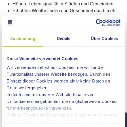
Höhere Lebensqualität in Städten und Gemeinden
Erhöhtes Wohlbefinden und Gesundheit durch mehr
Bewegung
Klimaschutz im Mobilitätssektor
Enorme wirtschaftliche Potenziale durch die innovative
Wachstumsbranche Fahrrad und
Zustimmung
Details
Über Cookies
mehr Mobilität für alle.
Diese Webseite verwendet Cookies
RADNETZ BADEN-WÜRTTEMBERG
Wir verwenden selbst nur Cookies, die wir für die
Der wichtigste Aspekt der RadSTRATEGIE Baden-
Funktionalität unserer Website benötigen. Durch den
Württemberg ist der Ausbau des RadNETZ Baden-
Einsatz dieser Cookies werden aktiv keine Daten an
Württemberg zur Förderung lebenswerterer Städte, der
Dritte weitergegeben.
Erhöhung der Verkehrssicherheit von Radfahrenden und
Jedoch sind auf unserer Website Inhalte von
somit der Steigerung des Radverkehrsanteils am Modal
Drittanbietern eingebunden, die möglicherweise Cookies
Split. Das RadNETZ wurde mit dem Ziel eines
für Marketingzwecke verwenden.
flächendeckenden, durchgängigen Netzes alltagstauglicher
Welche Cookies im Einzelnen zur Anwendung kommen,
Fahrradverbindungen zwischen Mittel- und Oberzentren
finden Sie unter dem Reiter „Details“ und in unserer
entlang der wichtigsten Siedlungsachsen konzipiert. Dabei