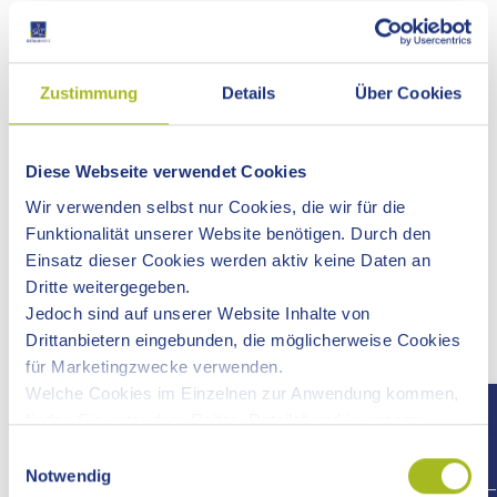
Die Beratung findet alle zwei Wochen mittwochs statt.
Telefonische Anmeldung und Terminvergabe: Tel. 07361
Zustimmung
Details
Über Cookies
503-1120.
Bei der Anmeldung ist ein gültiges Ausweisdokument
vorzulegen.
Diese Webseite verwendet Cookies
Durchführung der gesundheitlichen Beratung:
Wir verwenden selbst nur Cookies, die wir für die
Bei Personen ab 21 Jahren: mindestens alle 12 Monate
Funktionalität unserer Website benötigen. Durch den
Bei Personen unter 21 Jahren: mindestens alle 6 Monate
Einsatz dieser Cookies werden aktiv keine Daten an
Dritte weitergegeben.
2. Schritt:
Jedoch sind auf unserer Website Inhalte von
Anmeldung mit Informations- und Beratungsgespräch (§ 7
Drittanbietern eingebunden, die möglicherweise Cookies
ProstSchG)
für Marketingzwecke verwenden.
Welche Cookies im Einzelnen zur Anwendung kommen,
Landratsamt Aalen
finden Sie unter dem Reiter „Details“ und in unserer
Geschäftsbereich Sicherheit und Ordnung
Datenschutzerklärung »
.
Einwilligungsauswahl
Stuttgarter Straße 41
Notwendig
73430 Aalen
+497