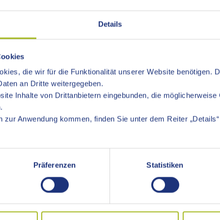
Details
Cookies
 statt.
kies, die wir für die Funktionalität unserer Website benötigen. 
el. 07361 503-1120.
aten an Dritte weitergegeben.
kument vorzulegen.
ite Inhalte von Drittanbietern eingebunden, die möglicherweise 
.
 zur Anwendung kommen, finden Sie unter dem Reiter „Details“ 
2 Monate
e 6 Monate
Präferenzen
Statistiken
spräch (§ 7 ProstSchG)