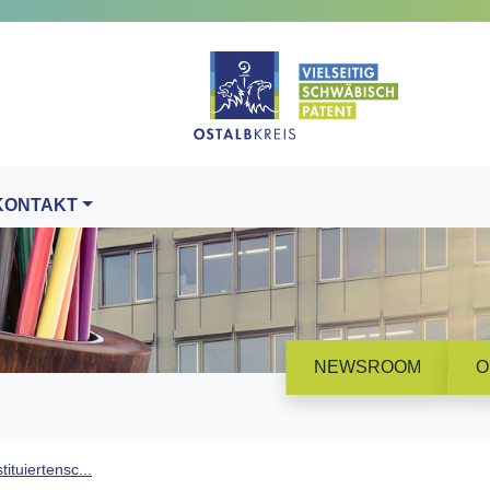
KONTAKT
NEWSROOM
O
ituiertensc...