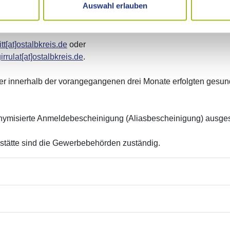
Auswahl erlauben
tt[at]ostalbkreis.de
oder
irrulat[at]ostalbkreis.de
.
er innerhalb der vorangegangenen drei Monate erfolgten gesun
nymisierte Anmeldebescheinigung (Aliasbescheinigung) ausgest
sstätte sind die Gewerbebehörden zuständig.