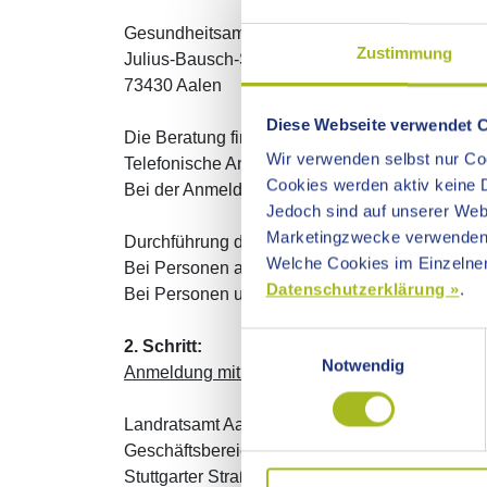
Gesundheitsamt Aalen
Zustimmung
Julius-Bausch-Straße 12
73430 Aalen
Diese Webseite verwendet 
Die Beratung findet alle zwei Wochen mittwochs
Wir verwenden selbst nur Coo
Telefonische Anmeldung und Terminvergabe: T
Cookies werden aktiv keine D
Bei der Anmeldung ist ein gültiges Ausweisdo
Jedoch sind auf unserer Webs
Marketingzwecke verwenden
Durchführung der gesundheitlichen Beratung:
Welche Cookies im Einzelnen
Bei Personen ab 21 Jahren: mindestens alle 1
Datenschutzerklärung »
.
Bei Personen unter 21 Jahren: mindestens all
Einwilligungsauswahl
2. Schritt:
Notwendig
Anmeldung mit Informations- und Beratungsge
Landratsamt Aalen
Geschäftsbereich Sicherheit und Ordnung
Stuttgarter Straße 41