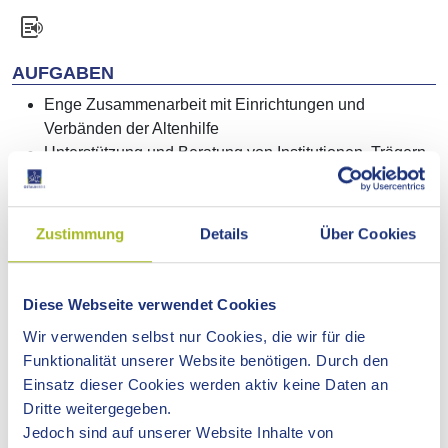
AUFGABEN
Enge Zusammenarbeit mit Einrichtungen und
Verbänden der Altenhilfe
Unterstützung und Beratung von Institutionen, Trägern,
Diensten, Kommunen, Seniorenräten, Initiativen und
zivilgesellschaftlichen Gruppen
Mitwirkung und Teilnahme an Veranstaltungen der
Zustimmung
Details
Über Cookies
Träger und Verbände der Altenhilfe
Koordinierung der Kontaktstelle des Kreisseniorenrats
Ostalb e.V.
Diese Webseite verwendet Cookies
Koordinierung der Pflegekonferenz Ostalbkreis
Wir verwenden selbst nur Cookies, die wir für die
Mitarbeit und Organisation spezieller Veranstaltungen
Funktionalität unserer Website benötigen. Durch den
im Bereich der Quartiers- und Seniorenarbeit
Einsatz dieser Cookies werden aktiv keine Daten an
Leitung, Organisation und Mitarbeit in Gremien und
Dritte weitergegeben.
Ausschüssen der Altenhilfe
Jedoch sind auf unserer Website Inhalte von
Förderung und Unterstützung von Selbsthilfegruppen