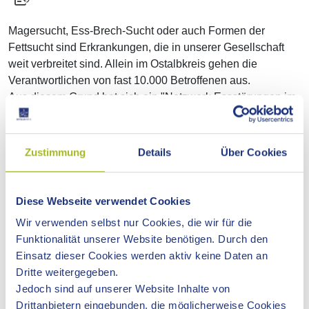
Magersucht, Ess-Brech-Sucht oder auch Formen der
Fettsucht sind Erkrankungen, die in unserer Gesellschaft
weit verbreitet sind. Allein im Ostalbkreis gehen die
Verantwortlichen von fast 10.000 Betroffenen aus.
Aus diesem Grund hat sich ein "Netzwerk Essstörungen im
Ostalbkreis" gegründet.
Das Netzwerk hat sich als Verein konstituiert und ist Partner
Zustimmung
Details
Über Cookies
der AOK - Die Gesundheitskasse Ostwürttemberg bei der
integrierten Versorgung von Menschen mit Essstörungen.
Diese Webseite verwendet Cookies
Ziel dieses Netzwerkes ist es, die unterschiedlichen
Wir verwenden selbst nur Cookies, die wir für die
Behandlungsangebote im Landkreis besser aufeinander
Funktionalität unserer Website benötigen. Durch den
abzustimmen, um vorhandene Lücken im
Einsatz dieser Cookies werden aktiv keine Daten an
Versorgungsangebot angesichts begrenzter Ressourcen zu
Dritte weitergegeben.
schließen. Durch die gezielte Koordination der
Jedoch sind auf unserer Website Inhalte von
Behandlungsangebote sollen lange Wartezeiten überbrückt
Drittanbietern eingebunden, die möglicherweise Cookies
bzw. abgekürzt werden. Weitere Ziele sind die abgestufte