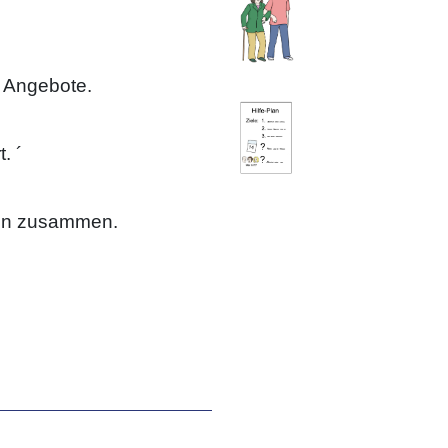
n Angebote.
. ´
gen zusammen.