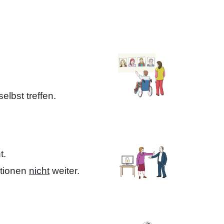
lbst treffen.
t.
ationen
nicht
weiter.