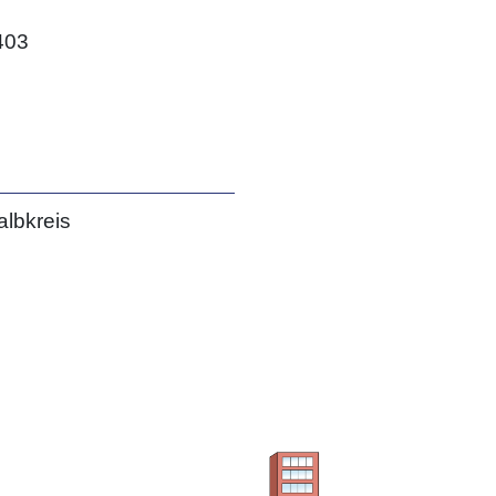
403
albkreis