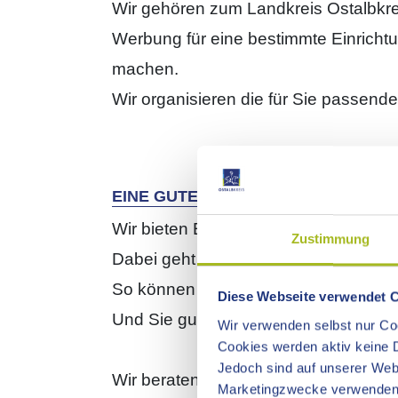
Wir gehören zum Landkreis Ostalbkre
Werbung für eine bestimmte Einrichtu
machen.
Wir organisieren die für Sie passend
EINE GUTE BERATUNG BRAUCHT ZE
Wir bieten Einzel-Beratungen an.
Zustimmung
Dabei geht es nur um Sie.
So können wir alle Ihre Fragen beant
Diese Webseite verwendet 
Und Sie gut unterstützen.
Wir verwenden selbst nur Coo
Cookies werden aktiv keine D
Jedoch sind auf unserer Webs
Wir beraten Sie:
Marketingzwecke verwenden