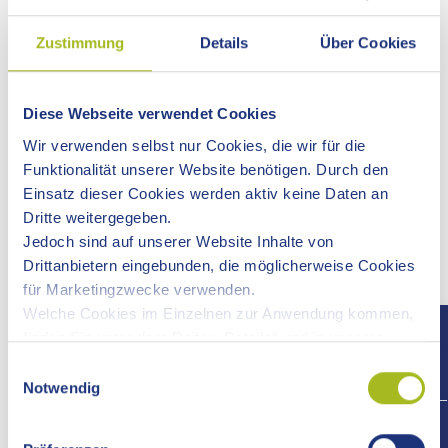
Zustimmung
Details
Über Cookies
Wer sich für die Geschichte des Ostalbkreises interessiert,
wird im Kreisarchiv sowie in den Stadt- und
Gemeindearchiven umfangreiches Material finden. Je nach
Diese Webseite verwendet Cookies
Fragestellung kann es nötig sein, auch die Unterlagen aus
überregionalen Archiven heranzuziehen. Als Einstieg in die
Wir verwenden selbst nur Cookies, die wir für die
Recherche steht hier eine ausführliche Liste externer
Funktionalität unserer Website benötigen. Durch den
Bestände im Landesarchiv Baden-Württemberg bereit.
Einsatz dieser Cookies werden aktiv keine Daten an
Dritte weitergegeben.
Vor allem im Staatsarchiv Ludwigsburg befinden sich
Jedoch sind auf unserer Website Inhalte von
umfangreiche Bestände der Württembergischen Oberämter
Drittanbietern eingebunden, die möglicherweise Cookies
und Kreisregierungen vor 1938. Die wichtigsten Bestände
für Marketingzwecke verwenden.
sind hier nachfolgend verlinkt.
Welche Cookies im Einzelnen zur Anwendung kommen,
finden Sie unter dem Reiter „Details“ und in unserer
Datenschutzerklärung »
.
Einwilligungsauswahl
Externe Links
Notwendig
+497
Download