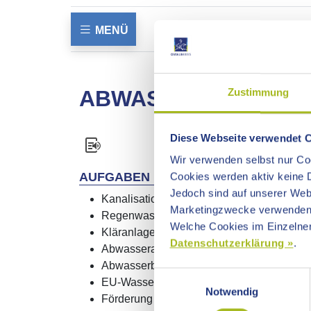
MENÜ
ABWASSERBESEITI
Zustimmung
Diese Webseite verwendet 
Wir verwenden selbst nur Coo
AUFGABEN
Cookies werden aktiv keine D
Jedoch sind auf unserer Webs
Kanalisation
Marketingzwecke verwenden
Regenwasserbehandlung
Welche Cookies im Einzelnen
Kläranlagen kommunal
Datenschutzerklärung »
.
Abwasserabgabe
Abwasserbeseitigung im ländlichen Raum
Einwilligungsauswahl
EU-Wasserrahmenrichtlinie
Notwendig
Förderung