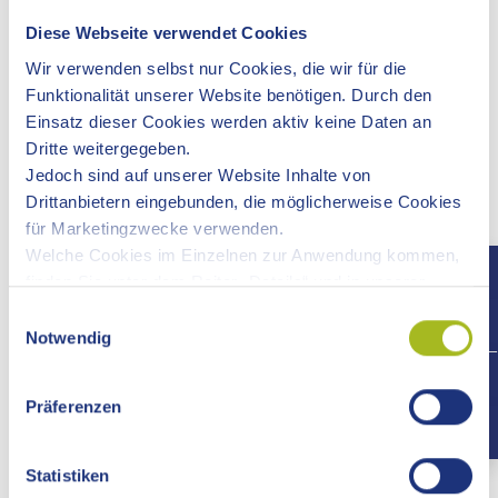
nichts.
Diese Webseite verwendet Cookies
Derzeit entsteht unter der ehrenamtlichen Leitung von
Wir verwenden selbst nur Cookies, die wir für die
Jürgen J. Schmidt ein Inventar aller bekannten Anlagen:
Funktionalität unserer Website benötigen. Durch den
Burgen, Schlösser, Ruinen. Für das Projekt werden neben
Einsatz dieser Cookies werden aktiv keine Daten an
den archäologischen und baulichen Befunden auch die
Dritte weitergegeben.
schriftlichen Quellen sowie Bild- und Kartenmaterial
Jedoch sind auf unserer Website Inhalte von
ausgewertet. Zum Einsatz kommen moderne Methoden wie
Drittanbietern eingebunden, die möglicherweise Cookies
die LIDAR-Prospektion zur Erstellung von 3D-
für Marketingzwecke verwenden.
Geländemodellen. Die reiche Burgenlandschaft der Ostalb
Welche Cookies im Einzelnen zur Anwendung kommen,
wird dadurch umfassend auf neuestem Forschungsstand
finden Sie unter dem Reiter „Details“ und in unserer
dokumentiert.
Datenschutzerklärung »
.
Einwilligungsauswahl
Notwendig
+497
Präferenzen
Statistiken