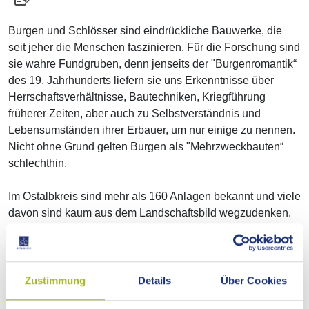
Burgen und Schlösser sind eindrückliche Bauwerke, die
seit jeher die Menschen faszinieren. Für die Forschung sind
sie wahre Fundgruben, denn jenseits der "Burgenromantik“
des 19. Jahrhunderts liefern sie uns Erkenntnisse über
Herrschaftsverhältnisse, Bautechniken, Kriegführung
früherer Zeiten, aber auch zu Selbstverständnis und
Lebensumständen ihrer Erbauer, um nur einige zu nennen.
Nicht ohne Grund gelten Burgen als "Mehrzweckbauten“
schlechthin.
Im Ostalbkreis sind mehr als 160 Anlagen bekannt und viele
davon sind kaum aus dem Landschaftsbild wegzudenken.
Andere sind dagegen längst verfallen und in Vergessenheit
geraten. So unterschiedlich wie sich die Bauwerke heute
präsentieren, so unterschiedlich ist auch der
Forschungsstand zum Thema. Einige wenige Anlagen sind
Zustimmung
Details
Über Cookies
gut erforscht, von vielen anderen wissen wir so gut wie