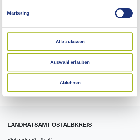
Previous
Ne
Marketing
Alle zulassen
Burg Niederalfingen (Bild: Dr. B. Hildebrand)
Auswahl erlauben
Ablehnen
Download
LANDRATSAMT OSTALBKREIS
Stuttgarter Straße 41