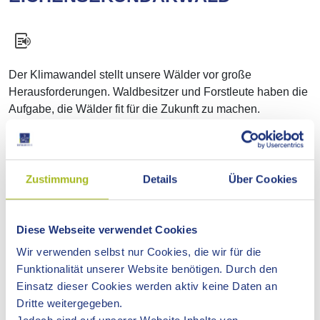
Der Klimawandel stellt unsere Wälder vor große
Herausforderungen. Waldbesitzer und Forstleute haben die
Aufgabe, die Wälder fit für die Zukunft zu machen.
Baumarten, die mit Trockenheit und Dürrephasen besser
zurechtkommen, müssen aktiv in die Wälder eingebracht
werden.
Zustimmung
Details
Über Cookies
Die Eiche ist eine ökologisch wertvolle, heimische Baumart,
die in den letzten Jahrhunderten vor allem im Weinbauklima
zu Hause war. Durch den Temperaturanstieg passt sie
Diese Webseite verwendet Cookies
zukünftig gut auf die Ostalb.
Wir verwenden selbst nur Cookies, die wir für die
Funktionalität unserer Website benötigen. Durch den
Für Waldbesitzer gibt es die Möglichkeit, für
Einsatz dieser Cookies werden aktiv keine Daten an
Eichenpflanzungen sogenannte "Ökopunkte" angerechnet
Dritte weitergegeben.
zu bekommen. Mit diesen Ökopunkten können an anderer