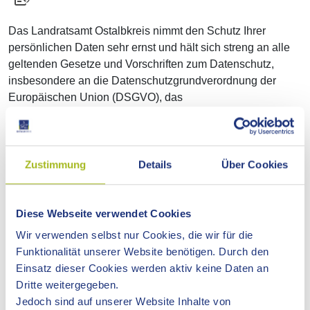
Das Landratsamt Ostalbkreis nimmt den Schutz Ihrer
persönlichen Daten sehr ernst und hält sich streng an alle
geltenden Gesetze und Vorschriften zum Datenschutz,
insbesondere an die Datenschutzgrundverordnung der
Europäischen Union (DSGVO), das
Bundesdatenschutzgesetz (BDSG) sowie das
Landesdatenschutzgesetz von Baden-Württemberg
(LDSG). Der Datenschutzbeauftragte des Ostalbkreises
berät in Fragen des Datenschutzes und überwacht die
Zustimmung
Details
Über Cookies
Einhaltung der gesetzlichen Vorschriften. Sie können sich
gerne mit Fragen und Anregungen an ihn wenden.
Diese Webseite verwendet Cookies
Der Datenschutz garantiert darüber hinaus eine enge
Wir verwenden selbst nur Cookies, die wir für die
inhaltliche Verknüpfung der zwingend zusammen
Funktionalität unserer Website benötigen. Durch den
gehörenden Themen "Digitalisierung" und "Datenschutz"
Einsatz dieser Cookies werden aktiv keine Daten an
zum Wohl aller Bürgerinnen und Bürger - das eine ist ohne
Dritte weitergegeben.
das andere undenkbar. Innovationsoffensiven wie die
Jedoch sind auf unserer Website Inhalte von
Digitalisierung müssen eng mit dem Schutz