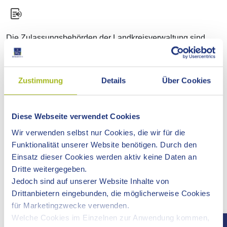
Die Zulassungsbehörden der Landkreisverwaltung sind
geöffnet. Es wird jedoch empfohlen, weiterhin vorab
Termine zu vereinbaren.
Zustimmung
Details
Über Cookies
Terminreservierungen sind sowohl
telefonisch
Zulassungsbehörde Aalen, Tel. 07361 503-1435
Zulassungsbehörde Schwäbisch Gmünd, Tel. 07171 32-
Diese Webseite verwendet Cookies
4300
Wir verwenden selbst nur Cookies, die wir für die
Funktionalität unserer Website benötigen. Durch den
als auch über unsere
Online-Terminvereinbarung
Einsatz dieser Cookies werden aktiv keine Daten an
möglich.
Dritte weitergegeben.
Privatpersonen können hier einen festen Vorsprachetermin
Jedoch sind auf unserer Website Inhalte von
innerhalb der Öffnungszeiten vereinbaren. Bitte
Drittanbietern eingebunden, die möglicherweise Cookies
berücksichtigen Sie, dass lediglich ein bis zwei Vorgänge
für Marketingzwecke verwenden.
pro Online-Termin bearbeitet werden können und eine
Welche Cookies im Einzelnen zur Anwendung kommen,