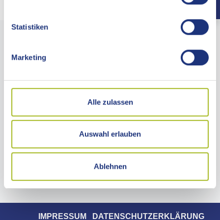
Statistiken
LANDRATSAMT OSTALBKREIS
Marketing
Stuttgarter Straße 41
73430 Aalen
Telefon 07361 503-0
Alle zulassen
Telefax 07361 503-1477
info@ostalbkreis.de
Auswahl erlauben
KONTAKTZEITEN
Ablehnen
ANFAHRT
IMPRESSUM
DATENSCHUTZERKLÄRUNG