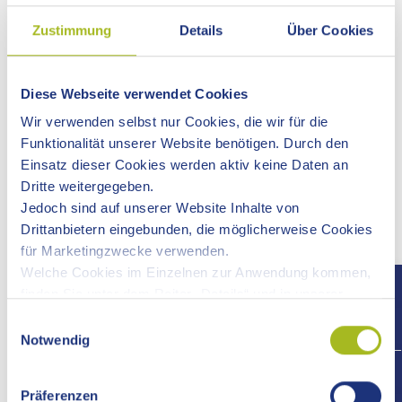
Zustimmung
Details
Über Cookies
AUFGABEN
Diese Webseite verwendet Cookies
Wir verwenden selbst nur Cookies, die wir für die
Informations- und Koordinierungsstelle für die Kliniken
Funktionalität unserer Website benötigen. Durch den
Ostalb gkAöR
Einsatz dieser Cookies werden aktiv keine Daten an
Konzeptionierung und Koordinierung von
Dritte weitergegeben.
Gesundheitsthemen im Ostalbkreis
Jedoch sind auf unserer Website Inhalte von
Drittanbietern eingebunden, die möglicherweise Cookies
für Marketingzwecke verwenden.
Welche Cookies im Einzelnen zur Anwendung kommen,
Medizinische Versorgung im Ostalbkreis
finden Sie unter dem Reiter „Details“ und in unserer
Datenschutzerklärung »
.
Einwilligungsauswahl
Ärztliche Versorgung im Ostalbkreis
Notwendig
+497
Kontakt
Präferenzen