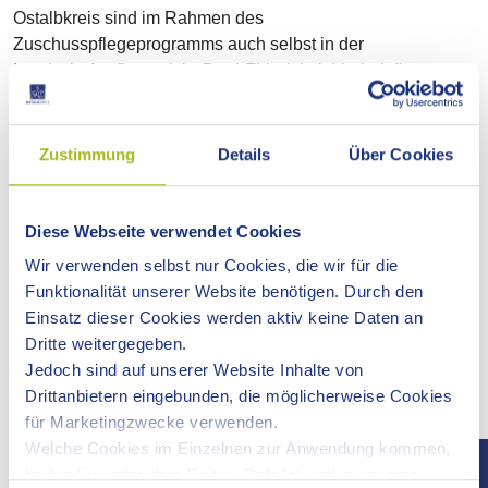
Ostalbkreis sind im Rahmen des
Zuschusspflegeprogramms auch selbst in der
Landschaftspflege aktiv. Der LEV wickelt hierbei die
Antragstellung und die Mittelabrechnung ab.
Zudem steht der LEV zur fachlichen Beratung zur
Verfügung, kann bei der Koordination der Maßnahmen
Zustimmung
Details
Über Cookies
helfen und führt eine Erfolgskontrolle durch. Die Zuschüsse
betragen jeweils 70 bzw. 50 Prozent der Pflegekosten für
Kommunen, 70 Prozent für Verbände und 90 Prozent für
Diese Webseite verwendet Cookies
Privatpersonen.
Wir verwenden selbst nur Cookies, die wir für die
Funktionalität unserer Website benötigen. Durch den
VERTRAGSNATURSCHUTZ
Einsatz dieser Cookies werden aktiv keine Daten an
Zur längerfristigen Sicherung der im Rahmen des LEV-
Dritte weitergegeben.
Pflegeprogramms gepflegten Flächen sowie zur
Jedoch sind auf unserer Website Inhalte von
Extensivierung von Wiesen- und Ackerflächen werden mit
Drittanbietern eingebunden, die möglicherweise Cookies
Landwirten Landschaftspflegeverträge abgeschlossen. Sie
für Marketingzwecke verwenden.
dienen dem Erhalt von ungedüngten, artenreichen Wiesen,
Welche Cookies im Einzelnen zur Anwendung kommen,
Heiden und Sümpfen und von ungespritzten Äckern. Für
finden Sie unter dem Reiter „Details“ und in unserer